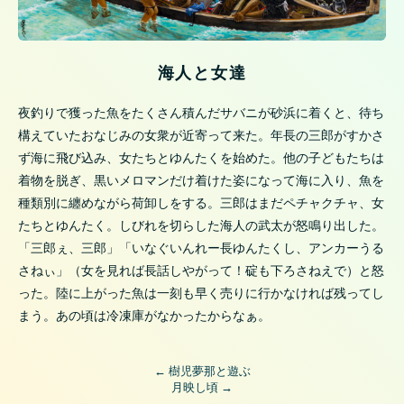
海人と女達
夜釣りで獲った魚をたくさん積んだサバニが砂浜に着くと、待ち
構えていたおなじみの女衆が近寄って来た。年長の三郎がすかさ
ず海に飛び込み、女たちとゆんたくを始めた。他の子どもたちは
着物を脱ぎ、黒いメロマンだけ着けた姿になって海に入り、魚を
種類別に纏めながら荷卸しをする。三郎はまだペチャクチャ、女
たちとゆんたく。しびれを切らした海人の武太が怒鳴り出した。
「三郎ぇ、三郎」「いなぐいんれー長ゆんたくし、アンカーうる
さねぃ」（女を見れば長話しやがって！碇も下ろさねえで）と怒
った。陸に上がった魚は一刻も早く売りに行かなければ残ってし
まう。あの頃は冷凍庫がなかったからなぁ。
← 樹児夢那と遊ぶ
月映し頃 →